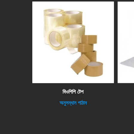
বিওপিপি টেপ
অনুসন্ধান পাঠান