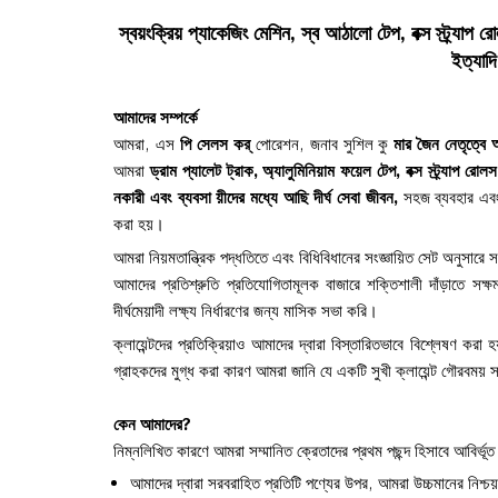
স্বয়ংক্রিয় প্যাকেজিং মেশিন, স্ব আঠালো টেপ, বক্স স্ট্র্যাপ
ইত্যাদ
আমাদের সম্পর্কে
আমরা, এস
পি সেলস কর্
পোরেশন, জনাব সুশিল কু
মার জৈন নেতৃত্বে
আমরা
ড্রাম প্যালেট ট্রাক, অ্যালুমিনিয়াম ফয়েল টেপ, বক্স স্ট্র্যাপ
নকারী এবং
ব্যবসা
য়ীদের মধ্যে আছি দীর্ঘ সেবা জীবন,
সহজ ব্যবহার এবং 
করা হয়।
আমরা নিয়মতান্ত্রিক পদ্ধতিতে এবং বিধিবিধানের সংজ্ঞায়িত সেট অনুসার
আমাদের প্রতিশ্রুতি প্রতিযোগিতামূলক বাজারে শক্তিশালী দাঁড়াতে স
দীর্ঘমেয়াদী লক্ষ্য নির্ধারণের জন্য মাসিক সভা করি।
ক্লায়েন্টদের প্রতিক্রিয়াও আমাদের দ্বারা বিস্তারিতভাবে বিশ্লেষণ করা
গ্রাহকদের মুগ্ধ করা কারণ আমরা জানি যে একটি সুখী ক্লায়েন্ট গৌরবময়
কেন আমাদের?
নিম্নলিখিত কারণে আমরা সম্মানিত ক্রেতাদের প্রথম পছন্দ হিসাবে আবির্ভূত
আমাদের দ্বারা সরবরাহিত প্রতিটি পণ্যের উপর, আমরা উচ্চমানের নিশ্চ