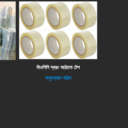
বিওপিপি স্বয়ং আঠালো টেপ
অনুসন্ধান পাঠান