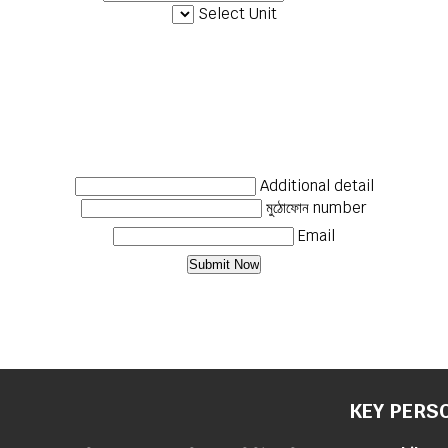
Select Unit
Additional detail
মুঠোফোন number
Email
KEY PERS