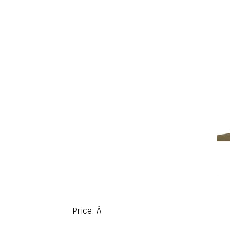
Price:
Â