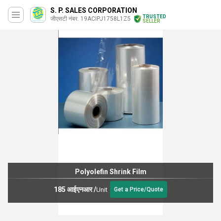
S. P. SALES CORPORATION
TRUSTED
जीएसटी नंबर. 19ACIPJ1758L1Z5
SELLER
Polyolefin Shrink Film
185 आईएनआर
/
Unit
Get a Price/Quote