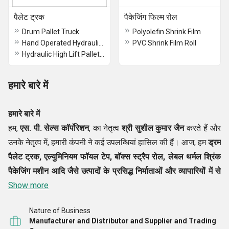
पैलेट ट्रक
पैकेजिंग फिल्म रोल
Drum Pallet Truck
Polyolefin Shrink Film
Hand Operated Hydraulic Hand Pallet Truck
PVC Shrink Film Roll
Hydraulic High Lift Pallet Truck
हमारे बारे में
हमारे बारे में
हम,
एस. पी. सेल्स कॉर्पोरेशन
, का नेतृत्व
श्री सुशील कुमार जैन
करते हैं और
उनके नेतृत्व में, हमारी कंपनी ने कई उपलब्धियां हासिल की हैं। आज, हम
ड्रम
पैलेट ट्रक, एल्युमिनियम फॉयल टेप, बॉक्स स्ट्रैप रोल, लेबल थर्मल श्रिंक
पैकेजिंग मशीन आदि जैसे उत्पादों के प्रसिद्ध
निर्माताओं
और
व्यापारियों
में से
हैं, लंबी सेवा जीवन,
Show more
आसान उपयोग और सस्ती दरों जैसे विभिन्न कारकों के
कारण हमारे प्रस्तावों की सराहना की जाती है।
Nature of Business
हम सभी कार्यों को व्यवस्थित तरीके से और विनियमों के निर्धारित सेट के
Manufacturer and Distributor and Supplier and Trading
अनुसार करते हैं। ग्राहकों को बेहतरीन तरीके से सेवा देने की हमारी