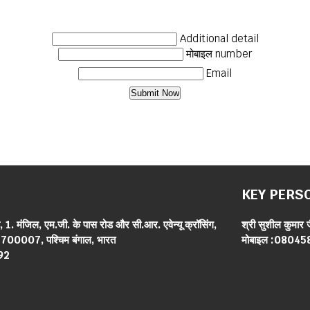
Additional detail
मोबाइल number
Email
KEY PERS
ड, 1. मंजिल, एम.जी. के पास रोड और सी.आर. एवेन्यू क्रॉसिंग,
श्री सुशील कुमार 
 700007, पश्चिम बंगाल, भारत
मोबाइल :
08045
92