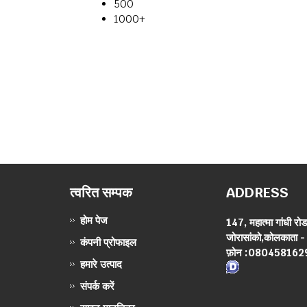
500
1000+
त्वरित सम्पक
ADDRESS
होम पेज
147, महात्मा गांधी रो
जोरासांको,कोलकाता -
कंपनी प्रोफाइल
फ़ोन :
080458162
हमारे उत्पाद
संपर्क करें