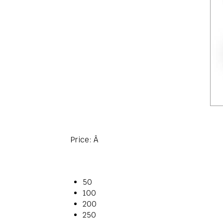
Price:
Â
50
100
200
250