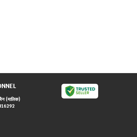
ONNEL
जैन
(
मालिक
)
816292